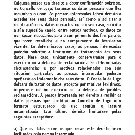
Calquera persoa ten dereito a obter confirmación sobre se,
no Concello de Lugo, trátanse os datos persoais que lles
incumben ou non. As persoas interesadas teñen dereito a
acceder aos seus datos persoais, así como a solicitar a
rectificación dos datos inexactos ou, no seu caso, solicitar
a súa supresión cando, entre outros motivos, os datos xa
non sexan necesarios para o cumprimento dos fins para os
que foron recollidos e no cumprimento da lexislación
vixente. En determinados casos, as persoas interesadas
poderán solicitar a limitación do tratamento dos seus
datos. Nese caso, unicamente conservaranse para o
exercicio ou a defensa de reclamacións. En determinadas
circunstancias e por motivos relacionados coa súa
situación particular, as persoas interesadas poderán
opoñerse ao tratamento dos seus datos. O Concello de Lugo
deixará de tratar os datos, excepto por motivos lexítimos,
imperiosos ou no exercicio ou a defensa de posibles
reclamacións. A persoa interesada ten dereito a recibir os
datos persoais que facilitou ao Concello de Lugo nun
formato estruturado, de uso común e lectura
automatizada. Este último dereito limitarase polas
seguintes excepcións:
a) Que os datos sobre os que recae este dereito fosen
facilitados pola persoa interesada.